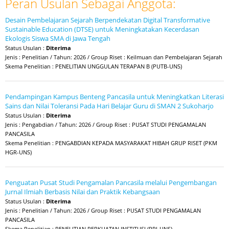
Peran Usulan Sebagai Anggota:
Desain Pembelajaran Sejarah Berpendekatan Digital Transformative
Sustainable Education (DTSE) untuk Meningkatakan Kecerdasan
Ekologis Siswa SMA di Jawa Tengah
Status Usulan :
Diterima
Jenis : Penelitian / Tahun: 2026 / Group Riset : Keilmuan dan Pembelajaran Sejarah
Skema Penelitian : PENELITIAN UNGGULAN TERAPAN B (PUTB-UNS)
Pendampingan Kampus Benteng Pancasila untuk Meningkatkan Literasi
Sains dan Nilai Toleransi Pada Hari Belajar Guru di SMAN 2 Sukoharjo
Status Usulan :
Diterima
Jenis : Pengabdian / Tahun: 2026 / Group Riset : PUSAT STUDI PENGAMALAN
PANCASILA
Skema Penelitian : PENGABDIAN KEPADA MASYARAKAT HIBAH GRUP RISET (PKM
HGR-UNS)
Penguatan Pusat Studi Pengamalan Pancasila melalui Pengembangan
Jurnal Ilmiah Berbasis Nilai dan Praktik Kebangsaan
Status Usulan :
Diterima
Jenis : Penelitian / Tahun: 2026 / Group Riset : PUSAT STUDI PENGAMALAN
PANCASILA
Skema Penelitian : PENELITIAN PERKUATAN INSTITUSI (PPI-UNS)