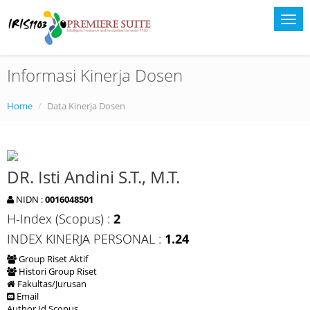
Informasi Kinerja Dosen
Home
Data Kinerja Dosen
DR. Isti Andini S.T., M.T.
NIDN :
0016048501
H-Index (Scopus) :
2
INDEX KINERJA PERSONAL :
1.24
Group Riset Aktif
Histori Group Riset
Fakultas/Jurusan
Email
Author Id Scopus