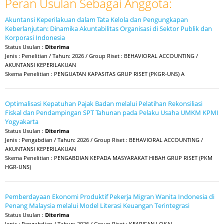
Peran Usulan Sebagai Anggota:
Akuntansi Keperilakuan dalam Tata Kelola dan Pengungkapan
Keberlanjutan: Dinamika Akuntabilitas Organisasi di Sektor Publik dan
Korporasi Indonesia
Status Usulan :
Diterima
Jenis : Penelitian / Tahun: 2026 / Group Riset : BEHAVIORAL ACCOUNTING /
AKUNTANSI KEPERILAKUAN
Skema Penelitian : PENGUATAN KAPASITAS GRUP RISET (PKGR-UNS) A
Optimalisasi Kepatuhan Pajak Badan melalui Pelatihan Rekonsiliasi
Fiskal dan Pendampingan SPT Tahunan pada Pelaku Usaha UMKM KPMI
Yogyakarta
Status Usulan :
Diterima
Jenis : Pengabdian / Tahun: 2026 / Group Riset : BEHAVIORAL ACCOUNTING /
AKUNTANSI KEPERILAKUAN
Skema Penelitian : PENGABDIAN KEPADA MASYARAKAT HIBAH GRUP RISET (PKM
HGR-UNS)
Pemberdayaan Ekonomi Produktif Pekerja Migran Wanita Indonesia di
Penang Malaysia melalui Model Literasi Keuangan Terintegrasi
Status Usulan :
Diterima
Jenis : Pengabdian / Tahun: 2026 / Group Riset : KEARIFAN LOKAL