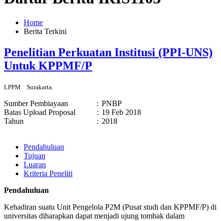
Home
Berita Terkini
Penelitian Perkuatan Institusi (PPI-UNS)
Untuk KPPMF/P
LPPM
Surakarta.
Sumber Pembiayaan
:
PNBP
Batas Upload Proposal
:
19 Feb 2018
Tahun
:
2018
Pendahuluan
Tujuan
Luaran
Kriteria Peneliti
P
e
nd
ahuluan
Kehadiran suatu Unit Pengelola P2M (Pusat studi dan KPPMF/P) di
universitas diharapkan dapat menjadi ujung tombak dalam