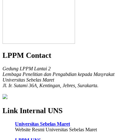
LPPM Contact
Gedung LPPM Lantai 2
Lembaga Penelitian dan Pengabdian kepada Masyrakat
Universitas Sebelas Maret
Jl. Ir. Sutami 36A, Kentingan, Jebres, Surakarta.
Link Internal UNS
Universitas Sebelas Maret
Website Resmi Universitas Sebelas Maret