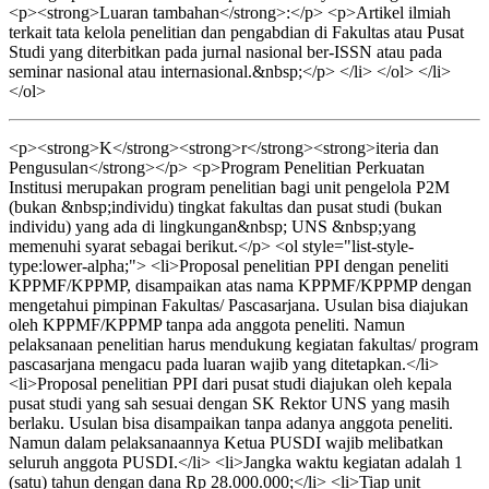
<p><strong>Luaran tambahan</strong>:</p> <p>Artikel ilmiah
terkait tata kelola penelitian dan pengabdian di Fakultas atau Pusat
Studi yang diterbitkan pada jurnal nasional ber-ISSN atau pada
seminar nasional atau internasional.&nbsp;</p> </li> </ol> </li>
</ol>
<p><strong>K</strong><strong>r</strong><strong>iteria dan
Pengusulan</strong></p> <p>Program Penelitian Perkuatan
Institusi merupakan program penelitian bagi unit pengelola P2M
(bukan &nbsp;individu) tingkat fakultas dan pusat studi (bukan
individu) yang ada di lingkungan&nbsp; UNS &nbsp;yang
memenuhi syarat sebagai berikut.</p> <ol style="list-style-
type:lower-alpha;"> <li>Proposal penelitian PPI dengan peneliti
KPPMF/KPPMP, disampaikan atas nama KPPMF/KPPMP dengan
mengetahui pimpinan Fakultas/ Pascasarjana. Usulan bisa diajukan
oleh KPPMF/KPPMP tanpa ada anggota peneliti. Namun
pelaksanaan penelitian harus mendukung kegiatan fakultas/ program
pascasarjana mengacu pada luaran wajib yang ditetapkan.</li>
<li>Proposal penelitian PPI dari pusat studi diajukan oleh kepala
pusat studi yang sah sesuai dengan SK Rektor UNS yang masih
berlaku. Usulan bisa disampaikan tanpa adanya anggota peneliti.
Namun dalam pelaksanaannya Ketua PUSDI wajib melibatkan
seluruh anggota PUSDI.</li> <li>Jangka waktu kegiatan adalah 1
(satu) tahun dengan dana Rp 28.000.000;</li> <li>Tiap unit