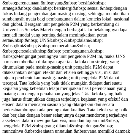
&nbsp;perencanaan &nbsp;yang&nbsp; bersifat&nbsp;
strategis&nbsp; dan&nbsp; bersinergi&nbsp; sesuai &nbsp;dengan
fokus bidang pengembangan masing masing, sehingga memberikan
sumbangsih nyata bagi pembangunan dalam konteks lokal, nasional
dan global. Beragam unit pengelola P2M yang berkembang di
Universitas Sebelas Maret dengan berbagai latar belakangnya dapat
menjadi modal yang penting dalam meningkatkan peran
serta&nbsp;&nbsp; UNS&nbsp; &nbsp;dalam&nbsp;
&nbsp;ikut&nbsp; &nbsp;memecahkan&nbsp;
&nbsp;persoalan&nbsp;&nbsp; pembangunan.&nbsp;
&nbsp;Mengingat pentingnya unit pengelola P2M ini, maka UNS
harus memberikan dukungan agar tata kelola dan strategi yang
dirumuskan pada masing-masing unit pengelola P2M dapat
dilaksanakan dengan efektif dan efisien sehingga visi, misi dan
tujuan pembentukan masing-masing unit pengelola P2M dapat
tercapai. Tata kelola yang baik tidak mungkin didapat dari suatu
kegiatan yang kebetulan tetapi merupakan hasil perencanaan yang
matang dan dengan penahapan yang jelas. Tata kelola yang baik
juga harus ditunjukkan dengan terjadinya kegiatan yang efektif dan
efisien dalam mencapai sasaran yang ditargetkan dan secara
berkesinambungan ada peningkatan kualitas. Tata kelola yang baik
dan berjalan dengan benar selanjutnya dapat mendorong terjadinya
akselerasi dalam mewujudkan visi, misi dan tujuan unit&nbsp;
pengelola P2M &nbsp;yang ditandai&nbsp; dengan&nbsp;
munculnya &nbsp;kegiatan unggulan &nbsp;yang memiliki dampak