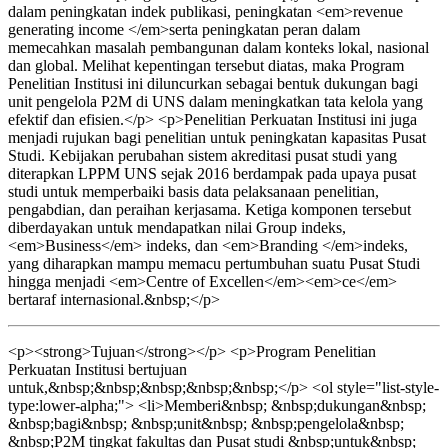
dalam peningkatan indek publikasi, peningkatan <em>revenue
generating income </em>serta peningkatan peran dalam
memecahkan masalah pembangunan dalam konteks lokal, nasional
dan global. Melihat kepentingan tersebut diatas, maka Program
Penelitian Institusi ini diluncurkan sebagai bentuk dukungan bagi
unit pengelola P2M di UNS dalam meningkatkan tata kelola yang
efektif dan efisien.</p> <p>Penelitian Perkuatan Institusi ini juga
menjadi rujukan bagi penelitian untuk peningkatan kapasitas Pusat
Studi. Kebijakan perubahan sistem akreditasi pusat studi yang
diterapkan LPPM UNS sejak 2016 berdampak pada upaya pusat
studi untuk memperbaiki basis data pelaksanaan penelitian,
pengabdian, dan peraihan kerjasama. Ketiga komponen tersebut
diberdayakan untuk mendapatkan nilai Group indeks,
<em>Business</em> indeks, dan <em>Branding </em>indeks,
yang diharapkan mampu memacu pertumbuhan suatu Pusat Studi
hingga menjadi <em>Centre of Excellen</em><em>ce</em>
bertaraf internasional.&nbsp;</p>
<p><strong>Tujuan</strong></p> <p>Program Penelitian
Perkuatan Institusi bertujuan
untuk,&nbsp;&nbsp;&nbsp;&nbsp;&nbsp;</p> <ol style="list-style-
type:lower-alpha;"> <li>Memberi&nbsp; &nbsp;dukungan&nbsp;
&nbsp;bagi&nbsp; &nbsp;unit&nbsp; &nbsp;pengelola&nbsp;
&nbsp;P2M tingkat fakultas dan Pusat studi &nbsp;untuk&nbsp;