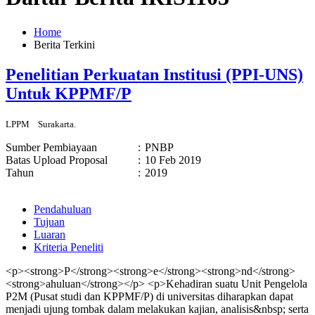
Home
Berita Terkini
Penelitian Perkuatan Institusi (PPI-UNS)
Untuk KPPMF/P
LPPM
Surakarta.
Sumber Pembiayaan
:
PNBP
Batas Upload Proposal
:
10 Feb 2019
Tahun
:
2019
Pendahuluan
Tujuan
Luaran
Kriteria Peneliti
<p><strong>P</strong><strong>e</strong><strong>nd</strong>
<strong>ahuluan</strong></p> <p>Kehadiran suatu Unit Pengelola
P2M (Pusat studi dan KPPMF/P) di universitas diharapkan dapat
menjadi ujung tombak dalam melakukan kajian, analisis&nbsp; serta