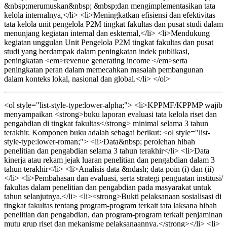
&nbsp;merumuskan&nbsp; &nbsp;dan mengimplementasikan tata
kelola internalnya,</li> <li>Meningkatkan efisiensi dan efektivitas
tata kelola unit pengelola P2M tingkat fakultas dan pusat studi dalam
menunjang kegiatan internal dan eskternal,</li> <li>Mendukung
kegiatan unggulan Unit Pengelola P2M tingkat fakultas dan pusat
studi yang berdampak dalam peningkatan indek publikasi,
peningkatan <em>revenue generating income </em>serta
peningkatan peran dalam memecahkan masalah pembangunan
dalam konteks lokal, nasional dan global.</li> </ol>
<ol style="list-style-type:lower-alpha;"> <li>KPPMF/KPPMP wajib
menyampaikan <strong>buku laporan evaluasi tata kelola riset dan
pengabdian di tingkat fakultas</strong> minimal selama 3 tahun
terakhir. Komponen buku adalah sebagai berikut: <ol style="list-
style-type:lower-roman;"> <li>Data&nbsp; perolehan hibah
penelitian dan pengabdian selama 3 tahun terakhir</li> <li>Data
kinerja atau rekam jejak luaran penelitian dan pengabdian dalam 3
tahun terakhir</li> <li>Analisis data &ndash; data poin (i) dan (ii)
</li> <li>Pembahasan dan evaluasi, serta strategi penguatan institusi/
fakultas dalam penelitian dan pengabdian pada masyarakat untuk
tahun selanjutnya.</li> <li><strong>Bukti pelaksanaan sosialisasi di
tingkat fakultas tentang program-program terkait tata laksana hibah
penelitian dan pengabdian, dan program-program terkait penjaminan
mutu grup riset dan mekanisme pelaksanaannya.</strong></li> <li>