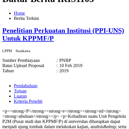
Home
Berita Terkini
Penelitian Perkuatan Institusi (PPI-UNS)
Untuk KPPMF/P
LPPM
Surakarta.
Sumber Pembiayaan
:
PNBP
Batas Upload Proposal
:
10 Feb 2019
Tahun
:
2019
Pendahuluan
Tujuan
Luaran
Kriteria Peneliti
<p><strong>P</strong><strong>e</strong><strong>nd</strong>
<strong>ahuluan</strong></p> <p>Kehadiran suatu Unit Pengelola
P2M (Pusat studi dan KPPMF/P) di universitas diharapkan dapat
menjadi ujung tombak dalam melakukan kajian, analisis&nbsp; serta