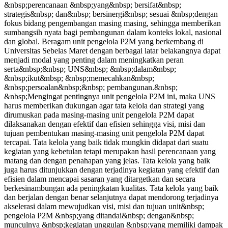
&nbsp;perencanaan &nbsp;yang&nbsp; bersifat&nbsp;
strategis&nbsp; dan&nbsp; bersinergi&nbsp; sesuai &nbsp;dengan
fokus bidang pengembangan masing masing, sehingga memberikan
sumbangsih nyata bagi pembangunan dalam konteks lokal, nasional
dan global. Beragam unit pengelola P2M yang berkembang di
Universitas Sebelas Maret dengan berbagai latar belakangnya dapat
menjadi modal yang penting dalam meningkatkan peran
serta&nbsp;&nbsp; UNS&nbsp; &nbsp;dalam&nbsp;
&nbsp;ikut&nbsp; &nbsp;memecahkan&nbsp;
&nbsp;persoalan&nbsp;&nbsp; pembangunan.&nbsp;
&nbsp;Mengingat pentingnya unit pengelola P2M ini, maka UNS
harus memberikan dukungan agar tata kelola dan strategi yang
dirumuskan pada masing-masing unit pengelola P2M dapat
dilaksanakan dengan efektif dan efisien sehingga visi, misi dan
tujuan pembentukan masing-masing unit pengelola P2M dapat
tercapai. Tata kelola yang baik tidak mungkin didapat dari suatu
kegiatan yang kebetulan tetapi merupakan hasil perencanaan yang
matang dan dengan penahapan yang jelas. Tata kelola yang baik
juga harus ditunjukkan dengan terjadinya kegiatan yang efektif dan
efisien dalam mencapai sasaran yang ditargetkan dan secara
berkesinambungan ada peningkatan kualitas. Tata kelola yang baik
dan berjalan dengan benar selanjutnya dapat mendorong terjadinya
akselerasi dalam mewujudkan visi, misi dan tujuan unit&nbsp;
pengelola P2M &nbsp;yang ditandai&nbsp; dengan&nbsp;
munculnya &nbsp;kegiatan unggulan &nbsp;yang memiliki dampak