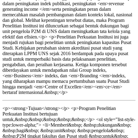
dalam peningkatan indek publikasi, peningkatan <em>revenue
generating income </em>serta peningkatan peran dalam
memecahkan masalah pembangunan dalam konteks lokal, nasional
dan global. Melihat kepentingan tersebut diatas, maka Program
Penelitian Institusi ini diluncurkan sebagai bentuk dukungan bagi
unit pengelola P2M di UNS dalam meningkatkan tata kelola yang
efektif dan efisien.</p> <p>Penelitian Perkuatan Institusi ini juga
menjadi rujukan bagi penelitian untuk peningkatan kapasitas Pusat
Studi. Kebijakan perubahan sistem akreditasi pusat studi yang
diterapkan LPPM UNS sejak 2016 berdampak pada upaya pusat
studi untuk memperbaiki basis data pelaksanaan penelitian,
pengabdian, dan peraihan kerjasama. Ketiga komponen tersebut
diberdayakan untuk mendapatkan nilai Group indeks,
<em>Business</em> indeks, dan <em>Branding </em>indeks,
yang diharapkan mampu memacu pertumbuhan suatu Pusat Studi
hingga menjadi <em>Centre of Excellen</em><em>ce</em>
bertaraf internasional.&nbsp;</p>
<p><strong>Tujuan</strong></p> <p>Program Penelitian
Perkuatan Institusi bertujuan
untuk,&nbsp;&nbsp;&nbsp;&nbsp;&nbsp;</p> <ol style="list-style-
type:lower-alpha;"> <li>Memberi&nbsp; &nbsp;dukungan&nbsp;
&nbsp;bagi&nbsp; &nbsp;unit&nbsp; &nbsp;pengelola&nbsp;
&nbsp;P2M tingkat fakultas dan Pusat studi &nbsp;untuk&nbsp;