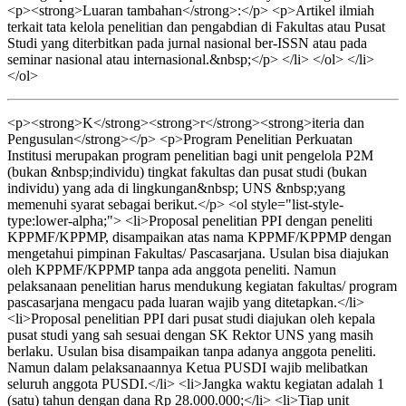
<p><strong>Luaran tambahan</strong>:</p> <p>Artikel ilmiah
terkait tata kelola penelitian dan pengabdian di Fakultas atau Pusat
Studi yang diterbitkan pada jurnal nasional ber-ISSN atau pada
seminar nasional atau internasional.&nbsp;</p> </li> </ol> </li>
</ol>
<p><strong>K</strong><strong>r</strong><strong>iteria dan
Pengusulan</strong></p> <p>Program Penelitian Perkuatan
Institusi merupakan program penelitian bagi unit pengelola P2M
(bukan &nbsp;individu) tingkat fakultas dan pusat studi (bukan
individu) yang ada di lingkungan&nbsp; UNS &nbsp;yang
memenuhi syarat sebagai berikut.</p> <ol style="list-style-
type:lower-alpha;"> <li>Proposal penelitian PPI dengan peneliti
KPPMF/KPPMP, disampaikan atas nama KPPMF/KPPMP dengan
mengetahui pimpinan Fakultas/ Pascasarjana. Usulan bisa diajukan
oleh KPPMF/KPPMP tanpa ada anggota peneliti. Namun
pelaksanaan penelitian harus mendukung kegiatan fakultas/ program
pascasarjana mengacu pada luaran wajib yang ditetapkan.</li>
<li>Proposal penelitian PPI dari pusat studi diajukan oleh kepala
pusat studi yang sah sesuai dengan SK Rektor UNS yang masih
berlaku. Usulan bisa disampaikan tanpa adanya anggota peneliti.
Namun dalam pelaksanaannya Ketua PUSDI wajib melibatkan
seluruh anggota PUSDI.</li> <li>Jangka waktu kegiatan adalah 1
(satu) tahun dengan dana Rp 28.000.000;</li> <li>Tiap unit