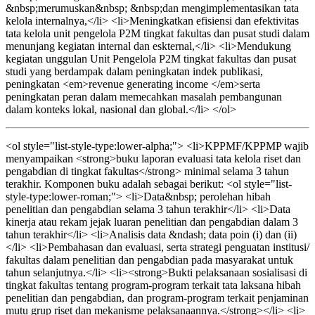
&nbsp;merumuskan&nbsp; &nbsp;dan mengimplementasikan tata
kelola internalnya,</li> <li>Meningkatkan efisiensi dan efektivitas
tata kelola unit pengelola P2M tingkat fakultas dan pusat studi dalam
menunjang kegiatan internal dan eskternal,</li> <li>Mendukung
kegiatan unggulan Unit Pengelola P2M tingkat fakultas dan pusat
studi yang berdampak dalam peningkatan indek publikasi,
peningkatan <em>revenue generating income </em>serta
peningkatan peran dalam memecahkan masalah pembangunan
dalam konteks lokal, nasional dan global.</li> </ol>
<ol style="list-style-type:lower-alpha;"> <li>KPPMF/KPPMP wajib
menyampaikan <strong>buku laporan evaluasi tata kelola riset dan
pengabdian di tingkat fakultas</strong> minimal selama 3 tahun
terakhir. Komponen buku adalah sebagai berikut: <ol style="list-
style-type:lower-roman;"> <li>Data&nbsp; perolehan hibah
penelitian dan pengabdian selama 3 tahun terakhir</li> <li>Data
kinerja atau rekam jejak luaran penelitian dan pengabdian dalam 3
tahun terakhir</li> <li>Analisis data &ndash; data poin (i) dan (ii)
</li> <li>Pembahasan dan evaluasi, serta strategi penguatan institusi/
fakultas dalam penelitian dan pengabdian pada masyarakat untuk
tahun selanjutnya.</li> <li><strong>Bukti pelaksanaan sosialisasi di
tingkat fakultas tentang program-program terkait tata laksana hibah
penelitian dan pengabdian, dan program-program terkait penjaminan
mutu grup riset dan mekanisme pelaksanaannya.</strong></li> <li>