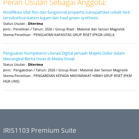
Peran Usulan Sebagai Anggota:
Modifikasi sifat fisis dan fungsional propertis nanopartikel cobalt ferit
tersubstitusi kation logam lain hasil green synthesis
Status Usulan :
Diterima
Jenis : Penelitian / Tahun: 2026 / Group Riset : Material dan Sensor Magnetik
Skema Penelitian : PENGUATAN KAPASITAS GRUP RISET (PKGR-UNS) A
Penguatan Kompetensi Literasi Digital Jamaah Majelis Dzikir dalam
Menangkal Berita Hoax di Media Sosial
Status Usulan :
Diterima
Jenis : Pengabdian / Tahun: 2026 / Group Riset : Material dan Sensor Magnetik
Skema Penelitian : PENGABDIAN KEPADA MASYARAKAT HIBAH GRUP RISET (PKM
HGR-UNS)
IRIS1103 Premium Suite