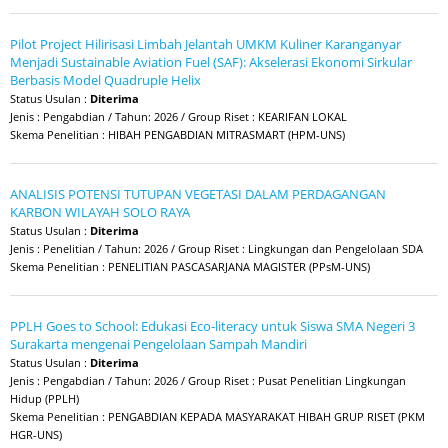
Pilot Project Hilirisasi Limbah Jelantah UMKM Kuliner Karanganyar
Menjadi Sustainable Aviation Fuel (SAF): Akselerasi Ekonomi Sirkular
Berbasis Model Quadruple Helix
Status Usulan :
Diterima
Jenis : Pengabdian / Tahun: 2026 / Group Riset : KEARIFAN LOKAL
Skema Penelitian : HIBAH PENGABDIAN MITRASMART (HPM-UNS)
ANALISIS POTENSI TUTUPAN VEGETASI DALAM PERDAGANGAN
KARBON WILAYAH SOLO RAYA
Status Usulan :
Diterima
Jenis : Penelitian / Tahun: 2026 / Group Riset : Lingkungan dan Pengelolaan SDA
Skema Penelitian : PENELITIAN PASCASARJANA MAGISTER (PPsM-UNS)
PPLH Goes to School: Edukasi Eco-literacy untuk Siswa SMA Negeri 3
Surakarta mengenai Pengelolaan Sampah Mandiri
Status Usulan :
Diterima
Jenis : Pengabdian / Tahun: 2026 / Group Riset : Pusat Penelitian Lingkungan
Hidup (PPLH)
Skema Penelitian : PENGABDIAN KEPADA MASYARAKAT HIBAH GRUP RISET (PKM
HGR-UNS)