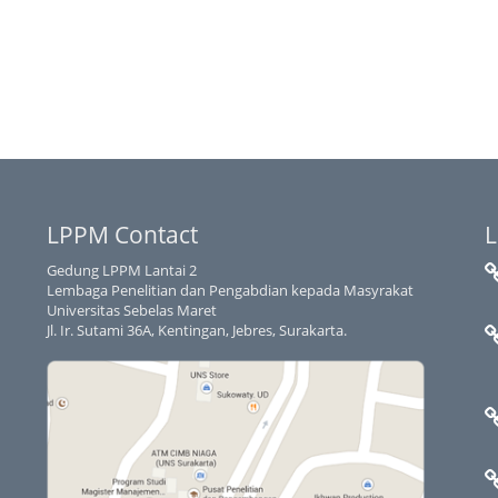
LPPM Contact
L
Gedung LPPM Lantai 2
Lembaga Penelitian dan Pengabdian kepada Masyrakat
Universitas Sebelas Maret
Jl. Ir. Sutami 36A, Kentingan, Jebres, Surakarta.