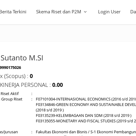
Berita Terkini
Skema Riset dan P2M
Login User
Da
 Sutanto M.SI
9990175026
x (Scopus) :
0
 KINERJA PERSONAL :
0.00
Riset Aktif
:
i Group Riset
:
F07101004-INTERNASIONAL ECONOMICS (2016 s/d 2018
F03134846-GREEN ECONOMY AND SUSTAINABLE DEV
(2018 s/d 2019 )
F03135239-KELEMBAGAAN DAN SDM (2018 s/d 2019 )
F03135055-MONETARY AND FISCAL STUDIES (2019 s/d 2
as/Jurusan
:
Fakultas Ekonomi dan Bisnis / S-1 Ekonomi Pembangu