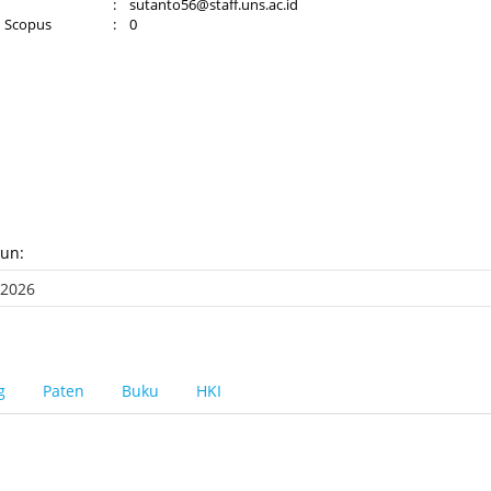
:
sutanto56@staff.uns.ac.id
d Scopus
:
0
hun:
g
Paten
Buku
HKI