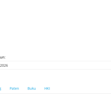
hun:
g
Paten
Buku
HKI