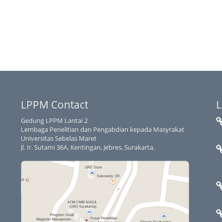
LPPM Contact
L
Gedung LPPM Lantai 2
Lembaga Penelitian dan Pengabdian kepada Masyrakat
Universitas Sebelas Maret
Jl. Ir. Sutami 36A, Kentingan, Jebres, Surakarta.