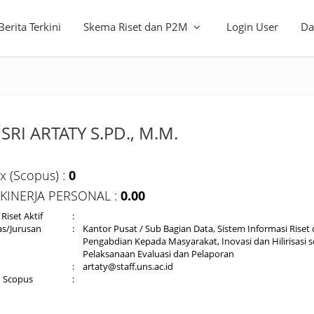
Berita Terkini
Skema Riset dan P2M
Login User
Da
 SRI ARTATY S.PD., M.M.
x (Scopus) :
0
 KINERJA PERSONAL :
0.00
Riset Aktif
:
as/Jurusan
:
Kantor Pusat / Sub Bagian Data, Sistem Informasi Riset
Pengabdian Kepada Masyarakat, Inovasi dan Hilirisasi s
Pelaksanaan Evaluasi dan Pelaporan
:
artaty@staff.uns.ac.id
d Scopus
: