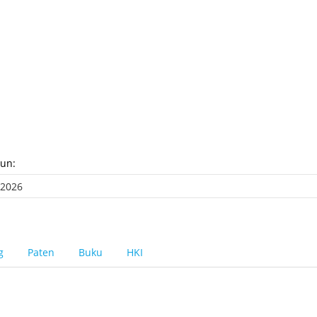
hun:
g
Paten
Buku
HKI