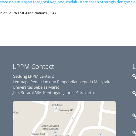
ence dalam Kajian Integrasi Regional melalui Kemitraan Strategis dengan S
ion of South East Asian Nations (PSA)
LPPM Contact
L
Gedung LPPM Lantai 2
Lembaga Penelitian dan Pengabdian kepada Masyrakat
Universitas Sebelas Maret
Jl. Ir. Sutami 36A, Kentingan, Jebres, Surakarta.