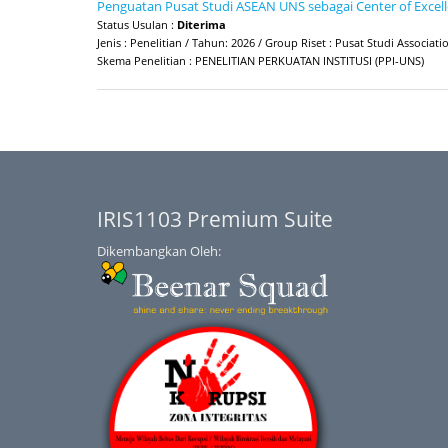
Penguatan Pusat Studi ASEAN UNS sebagai Center of Excell
Status Usulan :
Diterima
Jenis : Penelitian / Tahun: 2026 / Group Riset : Pusat Studi Associat
Skema Penelitian : PENELITIAN PERKUATAN INSTITUSI (PPI-UNS)
IRIS1103 Premium Suite
Dikembangkan Oleh: