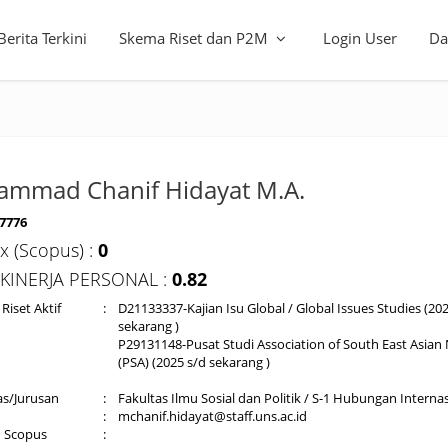
Berita Terkini
Skema Riset dan P2M
Login User
Da
mmad Chanif Hidayat M.A.
7776
x (Scopus) :
0
 KINERJA PERSONAL :
0.82
Riset Aktif
:
D21133337-Kajian Isu Global / Global Issues Studies (20
sekarang )
P29131148-Pusat Studi Association of South East Asian
(PSA) (2025 s/d sekarang )
as/Jurusan
:
Fakultas Ilmu Sosial dan Politik / S-1 Hubungan Interna
:
mchanif.hidayat@staff.uns.ac.id
d Scopus
: