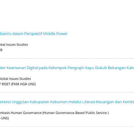
ubianto dalam Perspektif Middle Power
obal Issues Studies
 B
der Keamanan Digital pada Kelompok Pengrajin Kayu Dukuh Bekangan Kabu
Global Issues Studies
 RISET (PKM HGR-UNS)
Potensi Unggulan Kabupaten Kebumen melalui Literasi Keuangan dan Kemit
k Berbasis Human Governance (Human Governance-Based Public Service )
-UNS)