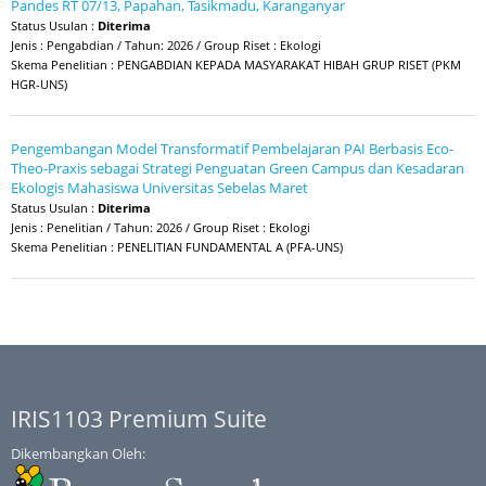
Pandes RT 07/13, Papahan, Tasikmadu, Karanganyar
Status Usulan :
Diterima
Jenis : Pengabdian / Tahun: 2026 / Group Riset : Ekologi
Skema Penelitian : PENGABDIAN KEPADA MASYARAKAT HIBAH GRUP RISET (PKM
HGR-UNS)
Pengembangan Model Transformatif Pembelajaran PAI Berbasis Eco-
Theo-Praxis sebagai Strategi Penguatan Green Campus dan Kesadaran
Ekologis Mahasiswa Universitas Sebelas Maret
Status Usulan :
Diterima
Jenis : Penelitian / Tahun: 2026 / Group Riset : Ekologi
Skema Penelitian : PENELITIAN FUNDAMENTAL A (PFA-UNS)
IRIS1103 Premium Suite
Dikembangkan Oleh: