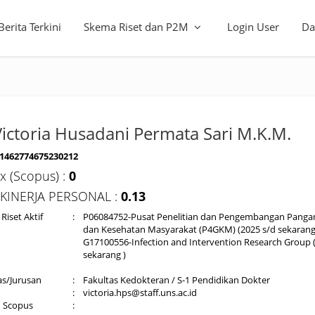
Berita Terkini
Skema Riset dan P2M
Login User
Da
Victoria Husadani Permata Sari M.K.M.
1462774675230212
x (Scopus) :
0
 KINERJA PERSONAL :
0.13
Riset Aktif
:
P06084752-Pusat Penelitian dan Pengembangan Pangan,
dan Kesehatan Masyarakat (P4GKM) (2025 s/d sekarang
G17100556-Infection and Intervention Research Group 
sekarang )
as/Jurusan
:
Fakultas Kedokteran / S-1 Pendidikan Dokter
:
victoria.hps@staff.uns.ac.id
d Scopus
: