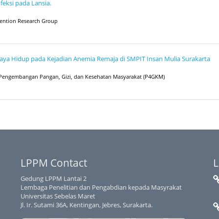
eksi pada Lansia.
rvention Research Group
 Gaya Hidup pada Kejadian Anemia Remaja di SMPIT Insan Mulia Surakarta
 dan Pengembangan Pangan, Gizi, dan Kesehatan Masyarakat (P4GKM)
LPPM Contact
L
Gedung LPPM Lantai 2
Lembaga Penelitian dan Pengabdian kepada Masyrakat
Universitas Sebelas Maret
Jl. Ir. Sutami 36A, Kentingan, Jebres, Surakarta.