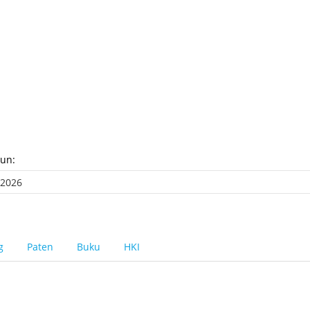
hun:
g
Paten
Buku
HKI