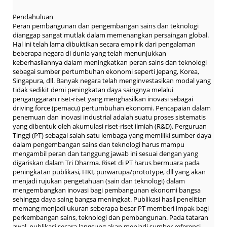
Pendahuluan
Peran pembangunan dan pengembangan sains dan teknologi
dianggap sangat mutlak dalam memenangkan persaingan global.
Hal ini telah lama dibuktikan secara empirik dari pengalaman
beberapa negara di dunia yang telah menunjukkan
keberhasilannya dalam meningkatkan peran sains dan teknologi
sebagai sumber pertumbuhan ekonomi seperti Jepang, Korea,
Singapura, dll. Banyak negara telah menginvestasikan modal yang
tidak sedikit demi peningkatan daya saingnya melalui
penganggaran riset-riset yang menghasilkan inovasi sebagai
driving force (pemacu) pertumbuhan ekonomi. Pencapaian dalam
penemuan dan inovasi industrial adalah suatu proses sistematis
yang dibentuk oleh akumulasi riset-riset ilmiah (R&D). Perguruan
Tinggi (PT) sebagai salah satu lembaga yang memiliki sumber daya
dalam pengembangan sains dan teknologi harus mampu
mengambil peran dan tanggung jawab ini sesuai dengan yang
digariskan dalam Tri Dharma. Riset di PT harus bermuara pada
peningkatan publikasi, HKI, purwarupa/prototype, dll yang akan
menjadi rujukan pengetahuan (sain dan teknologi) dalam
mengembangkan inovasi bagi pembangunan ekonomi bangsa
sehingga daya saing bangsa meningkat. Publikasi hasil penelitian
memang menjadi ukuran seberapa besar PT memberi impak bagi
perkembangan sains, teknologi dan pembangunan. Pada tataran
awal, publikasi secara langsung akan menjadi sumber referensi