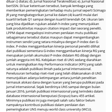
diluar c) diatas; d). Jurnal Nasional Terakreditasi; e). Jurnal Nasional
berISSN. Di luar ketentuan tersebut, banyak lembaga yang
memberikan pemeringkatan terhadap mutu jurnal seperti Scimago
JR yang mengkategorikan jurnal ke dalam (4) kuartil mulai dari
kuartil terbaik Q1 sampai dengan kuartil terendah Q4. Ukuran lain
yang bisa dijadikan rujukan adalah h-index yang menunjukkan
baik produktivitas maupun citation impact dari seorang peneliti.
LPPM dapat mengadopsi instrumen penilaian mutu publikasi
sebagaimana tersebut diatas maupun dapat mengembangkan
instrumen sendiri yang setara misalnya dengan P-index dan G-
index. P-index menggambarkan kinerja personal peneliti dilihat
dari publikasi sementara G-index menggambarkan kinerja RG yang
merupakan junlah akumulasi P-index didalam RG dibagi dengan
jumlah anggota inti RG. Kebijakan riset di UNS sedang diarahkan
untuk meningkatkan Key Performance Indicator (KPI) yang salah
satunya adalah publikasi ilmiah pada jurnal internasional.
Penelusuran terhadap riset-riset yang telah dilaksanakan di UNS
menunjukkan adanya ketimpangan antara jumlah penelitian
termasuk alokasi dana dengan luaran yang berupa publikasi pada
jurnal internasional. Sejak berdirinya UNS sampai dengan bulan
Januari 2016, jumlah publikasi internasional yang terindeks dalam
database internasional bereputasi (Scopus) baru 455 artikel.
Minimnya publikasi ini juga menjadi salah satu faktor belum
nampaknya kontribusi publikasi dalam penilaian dan
pemeringkatan UNS menuju world class university (WCU).