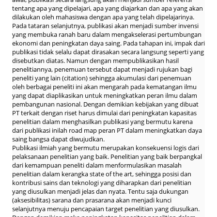
tentang apa yang dipelajari, apa yang diajarkan dan apa yang akan
dilakukan oleh mahasiswa dengan apa yang telah dipelajarinya.
Pada tataran selanjutnya, publikasi akan menjadi sumber invensi
yang membuka ranah baru dalam mengakselerasi pertumbungan
ekonomi dan peningkatan daya saing. Pada tahapan ini, impak dari
publikasi tidak selalu dapat dirasakan secara langsung seperti yang
disebutkan diatas. Namun dengan mempublikasikan hasil
penelitiannya, penemuan tersebut dapat menjadi rujukan bagi
peneliti yang lain (citation) sehingga akumulasi dari penemuan
oleh berbagai peneliti ini akan mengarah pada kematangan ilmu
yang dapat diaplikasikan untuk meningkatkan peran ilmu dalam
pembangunan nasional. Dengan demikian kebijakan yang dibuat
PT terkait dengan riset harus dimulai dari peningkatan kapasitas
penelitian dalam menghasilkan publikasi yang bermutu karena
dari publikasi inilah road map peran PT dalam meningkatkan daya
saing bangsa dapat diwujudkan.
Publikasi ilmiah yang bermutu merupakan konsekuensi logis dari
pelaksanaan penelitian yang baik. Penelitian yang baik berpangkal
dari kemampuan peneliti dalam menformulasikan masalah
penelitian dalam kerangka state of the art, sehingga posisi dan
kontribusi sains dan teknologi yang diharapkan dari penelitian
yang diusulkan menjadi jelas dan nyata. Tentu saja dukungan
(aksesibilitas) sarana dan prasarana akan menjadi kunci
selanjutnya menuju pencapaian target penelitian yang diusulkan.