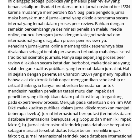
ini dianggap sebagai publikasi yang melalui peer review yang
benar, sekalipun disadari terutama untuk jurnal nasional ber-ISSN
karena mudahnya memperoleh ISSN bagi para pengelola jurnal
maka banyak muncul jurnal-jurnal yang dikelola terutama secara
internal yang lemah dalam proses peer review. Bahkan dengan
semakin berkembangnya desiminasi penelitian melalui media
online, muncul beragam jurnal dengan kategori nasional dan
internasional yang diragukan proses peer review-nya.
Kehadiran jurnal-jurnal online memang tidak sepenuhnya bisa
disalahkan sebagai bentuk perlawanan terhadap mahalnya lisensi
traditional scientific journals. Hanya saja sepanjang proses peer
review dilakukan secara ketat dan berbobot, maka tidak ada yang
salah dengan kualitas publikasi yang termuat dalam jurnal ini. Hal
ini sejalan dengan penemuan Chanson (2007) yang menyimpulkan
bahwa alat elektronik tidak dapat menggantikan scholarship or
critical thinking, ia hanya memberikan kemudahan untuk
mendesiminasikan penelitian tetapi mutu dan impak dari
penelitian yang ditunjukkan dalam publikasi tetap tergantung
pada expertreview process. Merujuk pada ketentuan oleh Tim PAK
Dikti maka kualitas publikasi dalam jurnal dikelompokkan menjadi
beberapa level: a). Jurnal internasional bereputasi (terindeks dalam
database internasional bereputasi .e.g. Scopus dan memiliki impak
faktor); b). Jurnal internasional terindek pada database bereputasi
sebagai mana a) tersebut diatas tetapi belum memiliki impak
faktor; c). Jurnal internasional terindek pada database internasional