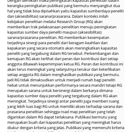
Dengan demikian maka peningkatan kapasitas penelitian dalam
kerangka peningkatan publikasi yang bermutu menyangkut dua
hal yang tidak bisa dipisahkan yaitu kapasitas sumberdaya peneliti
dan (aksesibilitas) sarana/prasarana. Dalam konteks inilah
kebijakan penelitian melalui Research Group (RG) akan
memberikan trak pelaksanaan penelitian menuju peningkatan
kapasitas sumber daya peneliti maupun (aksesibilitas)
sarana/prasarana penelitian. RG memberikan kesempatan
terjadinya sinergi para peneliti dari beragam keahlian dan
kepakaran yang secara otomatis akan meningkatkan kapasitas
peneliti yang tergabung dalam RG tersebut. Perkembangan dan
kemajuan RG akan terlihat dari peran dan kontribusi dari setiap
anggota dibawah kepemimpian ketua RG. Peran dan kontribusi ini
akan terus meningkat yang selanjutnya terukur dari keterlibatan
setiap anggota RG dalam menghasilkan publikasi yang bermutu.
Jadi RG tidak dimaksudkan untuk menjadi rumah bagi peneliti
hebat untuk menunjukkan performanya secara mandiri tetapi RG
merupakan sarana untuk bersinergi dalam berkarya dimana
kapasitas sumber daya peneliti yang tergabung dalam RG akan
meningkat. Terjadinya sinergi antar peneliti juga memberi ruang
yang lebih luas bagi RG untuk memiliki akses terhadap sarana dan
prasarana penelitian sehingga road map penelitian yang telah
digariskan dalam RG dapat terlaksana. Publikasi bermutu yang
merupakan buah dari kapasitas penelitian yang meningkat harus
diukur dengan kriteria yang jelas. Publikasi yang memenuhi kriteria