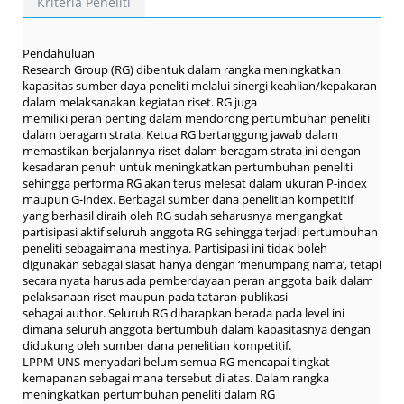
Kriteria Peneliti
Pendahuluan
Research Group (RG) dibentuk dalam rangka meningkatkan
kapasitas sumber daya peneliti melalui sinergi keahlian/kepakaran
dalam melaksanakan kegiatan riset. RG juga
memiliki peran penting dalam mendorong pertumbuhan peneliti
dalam beragam strata. Ketua RG bertanggung jawab dalam
memastikan berjalannya riset dalam beragam strata ini dengan
kesadaran penuh untuk meningkatkan pertumbuhan peneliti
sehingga performa RG akan terus melesat dalam ukuran P-index
maupun G-index. Berbagai sumber dana penelitian kompetitif
yang berhasil diraih oleh RG sudah seharusnya mengangkat
partisipasi aktif seluruh anggota RG sehingga terjadi pertumbuhan
peneliti sebagaimana mestinya. Partisipasi ini tidak boleh
digunakan sebagai siasat hanya dengan ‘menumpang nama’, tetapi
secara nyata harus ada pemberdayaan peran anggota baik dalam
pelaksanaan riset maupun pada tataran publikasi
sebagai author. Seluruh RG diharapkan berada pada level ini
dimana seluruh anggota bertumbuh dalam kapasitasnya dengan
didukung oleh sumber dana penelitian kompetitif.
LPPM UNS menyadari belum semua RG mencapai tingkat
kemapanan sebagai mana tersebut di atas. Dalam rangka
meningkatkan pertumbuhan peneliti dalam RG