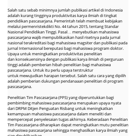
Salah satu sebab minimnya jumlah publikasi artikel di Indonesia
adalah kurang tingginya produktivitas karya ilmiah di tingkat
pendidikan pascasarjana. Pemerintah telah membuat kebijakan
melalui permenristekdikti No. 44 tahun 2015, tentang Standar
Nasional Pendidikan Tinggi. Pasal… menyebutkan mahasiswa
pascasarjana wajib mempublikasikan hasil risetnya pada jurnal
nasional terakreditasi bagi mahasiswa magsiter dan publikasi pada
jurnal Internasional bereputasi bagi mahasiswa program doktor.
Upaya untuk meningkatkan produktivitas penelitian
dan konsekuensinya dengan publikasi karya ilmiah di perguruan
tinggi adalah pemberian hibah penelitian bagi mahasiswa
pascasarjana. Untuk itu perlu upaya terstruktur
untuk mewujudkan harapan tersebut. Salah satu cara yang dipilih
adalah pemberian dukungan pendanaaan penelitian di program
pascasarjana.
Penelitian Tim Pascasarjana (PPS) yang diperuntukkan bagi
pembimbing mahasiswa pascasarjana merupakan upaya nyata
dari DRPM Ditjen Penguatan Risbang untuk meningkatkan
kemampuan mahasiswa pascasarjana dalam meneliti dan
mempercepat penyelesaian tugas akhirnya. Keberadaan Penelitian
Tim Pascasarjana diharapkan dapat meningkatkan mutu penelitian
mahasiswa pascasarjana sehingga menghasilkan karya ilmiah yang
siap dipublikasikan.