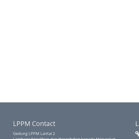
LPPM Contact
L
Gedung LPPM Lantai 2