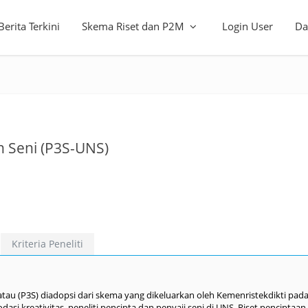
Berita Terkini
Skema Riset dan P2M
Login User
Da
n Seni (P3S-UNS)
Kriteria Peneliti
atau (P3S) diadopsi dari skema yang dikeluarkan oleh Kemenristekdikti pad
si kreativitas peneliti pencipta dan penyaji seni di UNS. Riset penciptaan