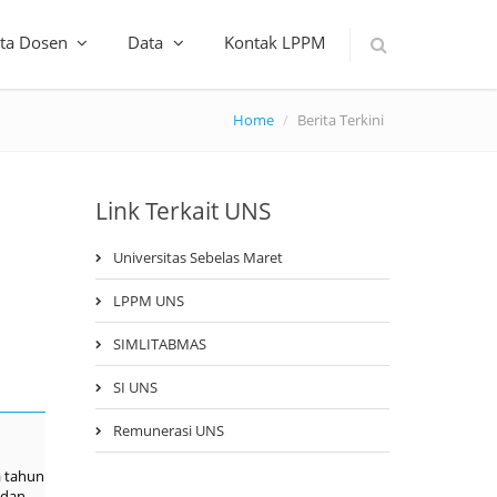
ta Dosen
Data
Kontak LPPM
Home
Berita Terkini
Link Terkait UNS
Universitas Sebelas Maret
LPPM UNS
SIMLITABMAS
SI UNS
Remunerasi UNS
a tahun
 dan