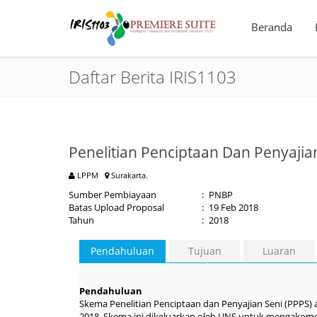
Beranda
Daftar Berita IRIS1103
Penelitian Penciptaan Dan Penyajia
LPPM
Surakarta.
Sumber Pembiayaan
:
PNBP
Batas Upload Proposal
:
19 Feb 2018
Tahun
:
2018
Pendahuluan
Tujuan
Luaran
P
e
n
da
h
uluan
Skema Penelitian Penciptaan dan Penyajian Seni (PPPS) 
2018. Skema ini dikeluarkan oleh UNS untuk mengakomoda