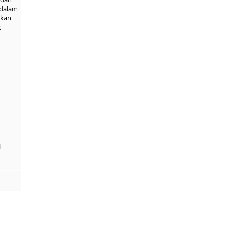
 dalam
nkan
k
i