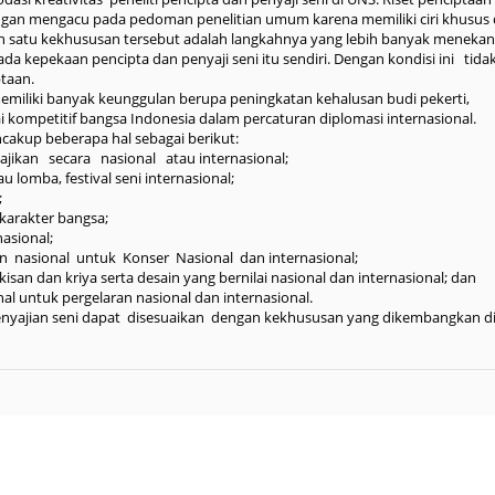
ngan mengacu pada pedoman penelitian umum karena memiliki ciri khusus
ah satu kekhususan tersebut adalah langkahnya yang lebih banyak meneka
pada kepekaan pencipta dan penyaji seni itu sendiri. Dengan kondisi ini tida
taan.
 memiliki banyak keunggulan berupa peningkatan kehalusan budi pekerti,
 kompetitif bangsa Indonesia dalam percaturan diplomasi internasional.
cakup beberapa hal sebagai berikut:
jikan secara nasional atau internasional;
u lomba, festival seni internasional;
;
karakter bangsa;
asional;
n nasional untuk Konser Nasional dan internasional;
kisan dan kriya serta desain yang bernilai nasional dan internasional; dan
nal untuk pergelaran nasional dan internasional.
nyajian seni dapat disesuaikan dengan kekhususan yang dikembangkan d