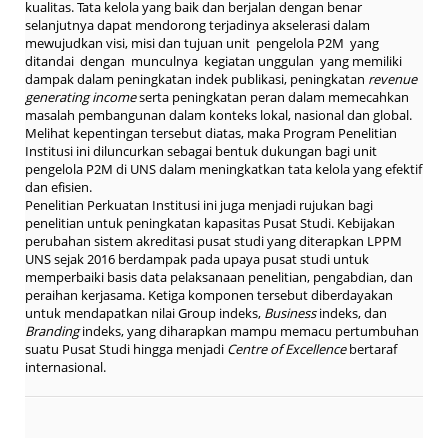
kualitas. Tata kelola yang baik dan berjalan dengan benar
selanjutnya dapat mendorong terjadinya akselerasi dalam
mewujudkan visi, misi dan tujuan unit pengelola P2M yang
ditandai dengan munculnya kegiatan unggulan yang memiliki
dampak dalam peningkatan indek publikasi, peningkatan
revenue
generating income
serta peningkatan peran dalam memecahkan
masalah pembangunan dalam konteks lokal, nasional dan global.
Melihat kepentingan tersebut diatas, maka Program Penelitian
Institusi ini diluncurkan sebagai bentuk dukungan bagi unit
pengelola P2M di UNS dalam meningkatkan tata kelola yang efektif
dan efisien.
Penelitian Perkuatan Institusi ini juga menjadi rujukan bagi
penelitian untuk peningkatan kapasitas Pusat Studi. Kebijakan
perubahan sistem akreditasi pusat studi yang diterapkan LPPM
UNS sejak 2016 berdampak pada upaya pusat studi untuk
memperbaiki basis data pelaksanaan penelitian, pengabdian, dan
peraihan kerjasama. Ketiga komponen tersebut diberdayakan
untuk mendapatkan nilai Group indeks,
Business
indeks, dan
Branding
indeks, yang diharapkan mampu memacu pertumbuhan
suatu Pusat Studi hingga menjadi
Centre of Excellen
ce
bertaraf
internasional.