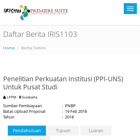
Daftar Berita IRIS1103
Home
Berita Terkini
Penelitian Perkuatan Institusi (PPI-UNS)
Untuk Pusat Studi
LPPM
Surakarta.
Sumber Pembiayaan
:
PNBP
Batas Upload Proposal
:
19 Feb 2018
Tahun
:
2018
Pendahuluan
Tujuan
Luaran