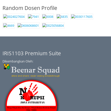
Random Dosen Profile
IRIS1103 Premium Suite
Dikembangkan Oleh: