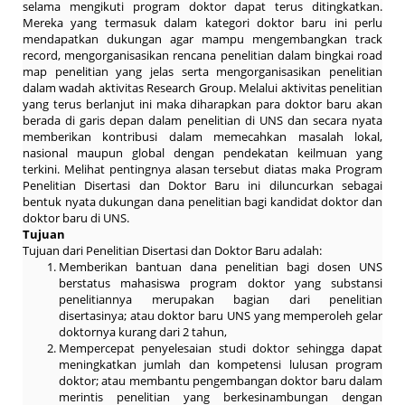
selama mengikuti program doktor dapat terus ditingkatkan.
Mereka yang termasuk dalam kategori doktor baru ini perlu
mendapatkan dukungan agar mampu mengembangkan track
record, mengorganisasikan rencana penelitian dalam bingkai road
map penelitian yang jelas serta mengorganisasikan penelitian
dalam wadah aktivitas Research Group. Melalui aktivitas penelitian
yang terus berlanjut ini maka diharapkan para doktor baru akan
berada di garis depan dalam penelitian di UNS dan secara nyata
memberikan kontribusi dalam memecahkan masalah lokal,
nasional maupun global dengan pendekatan keilmuan yang
terkini. Melihat pentingnya alasan tersebut diatas maka Program
Penelitian Disertasi dan Doktor Baru ini diluncurkan sebagai
bentuk nyata dukungan dana penelitian bagi kandidat doktor dan
doktor baru di UNS.
Tujuan
Tujuan dari Penelitian Disertasi dan Doktor Baru adalah:
Memberikan bantuan dana penelitian bagi dosen UNS
berstatus mahasiswa program doktor yang substansi
penelitiannya merupakan bagian dari penelitian
disertasinya; atau doktor baru UNS yang memperoleh gelar
doktornya kurang dari 2 tahun,
Mempercepat penyelesaian studi doktor sehingga dapat
meningkatkan jumlah dan kompetensi lulusan program
doktor; atau membantu pengembangan doktor baru dalam
merintis penelitian yang berkesinambungan dengan