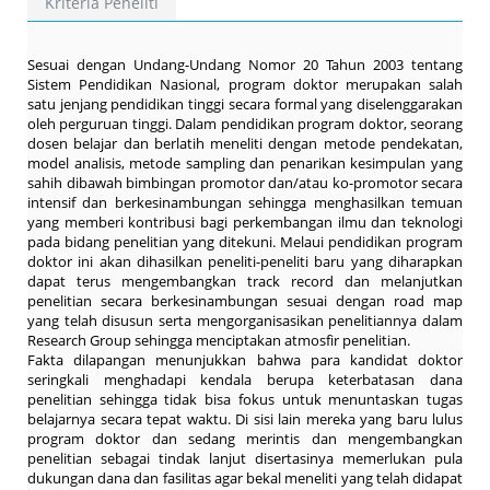
Kriteria Peneliti
Sesuai dengan Undang-Undang Nomor 20 Tahun 2003 tentang
Sistem Pendidikan Nasional, program doktor merupakan salah
satu jenjang pendidikan tinggi secara formal yang diselenggarakan
oleh perguruan tinggi. Dalam pendidikan program doktor, seorang
dosen belajar dan berlatih meneliti dengan metode pendekatan,
model analisis, metode sampling dan penarikan kesimpulan yang
sahih dibawah bimbingan promotor dan/atau ko-promotor secara
intensif dan berkesinambungan sehingga menghasilkan temuan
yang memberi kontribusi bagi perkembangan ilmu dan teknologi
pada bidang penelitian yang ditekuni. Melaui pendidikan program
doktor ini akan dihasilkan peneliti-peneliti baru yang diharapkan
dapat terus mengembangkan track record dan melanjutkan
penelitian secara berkesinambungan sesuai dengan road map
yang telah disusun serta mengorganisasikan penelitiannya dalam
Research Group sehingga menciptakan atmosfir penelitian.
Fakta dilapangan menunjukkan bahwa para kandidat doktor
seringkali menghadapi kendala berupa keterbatasan dana
penelitian sehingga tidak bisa fokus untuk menuntaskan tugas
belajarnya secara tepat waktu. Di sisi lain mereka yang baru lulus
program doktor dan sedang merintis dan mengembangkan
penelitian sebagai tindak lanjut disertasinya memerlukan pula
dukungan dana dan fasilitas agar bekal meneliti yang telah didapat