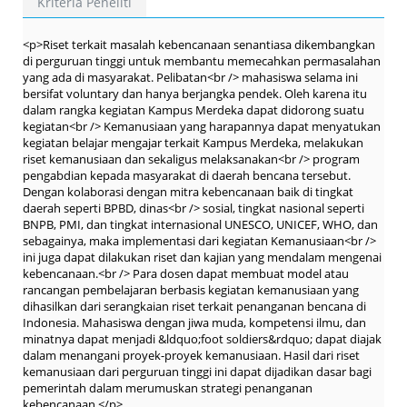
Kriteria Peneliti
<p>Riset terkait masalah kebencanaan senantiasa dikembangkan
di perguruan tinggi untuk membantu memecahkan permasalahan
yang ada di masyarakat. Pelibatan<br /> mahasiswa selama ini
bersifat voluntary dan hanya berjangka pendek. Oleh karena itu
dalam rangka kegiatan Kampus Merdeka dapat didorong suatu
kegiatan<br /> Kemanusiaan yang harapannya dapat menyatukan
kegiatan belajar mengajar terkait Kampus Merdeka, melakukan
riset kemanusiaan dan sekaligus melaksanakan<br /> program
pengabdian kepada masyarakat di daerah bencana tersebut.
Dengan kolaborasi dengan mitra kebencanaan baik di tingkat
daerah seperti BPBD, dinas<br /> sosial, tingkat nasional seperti
BNPB, PMI, dan tingkat internasional UNESCO, UNICEF, WHO, dan
sebagainya, maka implementasi dari kegiatan Kemanusiaan<br />
ini juga dapat dilakukan riset dan kajian yang mendalam mengenai
kebencanaan.<br /> Para dosen dapat membuat model atau
rancangan pembelajaran berbasis kegiatan kemanusiaan yang
dihasilkan dari serangkaian riset terkait penanganan bencana di
Indonesia. Mahasiswa dengan jiwa muda, kompetensi ilmu, dan
minatnya dapat menjadi &ldquo;foot soldiers&rdquo; dapat diajak
dalam menangani proyek-proyek kemanusiaan. Hasil dari riset
kemanusiaan dari perguruan tinggi ini dapat dijadikan dasar bagi
pemerintah dalam merumuskan strategi penanganan
kebencanaan.</p>