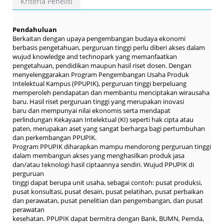
Kriteria Peneliti
Pendahuluan
Berkaitan dengan upaya pengembangan budaya ekonomi
berbasis pengetahuan, perguruan tinggi perlu diberi akses dalam
wujud knowledge and technopark yang memanfaatkan
pengetahuan, pendidikan maupun hasil riset dosen. Dengan
menyelenggarakan Program Pengembangan Usaha Produk
Intelektual Kampus (PPUPIK), perguruan tinggi berpeluang
memperoleh pendapatan dan membantu menciptakan wirausaha
baru. Hasil riset perguruan tinggi yang merupakan inovasi
baru dan mempunyai nilai ekonomis serta mendapat
perlindungan Kekayaan Intelektual (KI) seperti hak cipta atau
paten, merupakan aset yang sangat berharga bagi pertumbuhan
dan perkembangan PPUPIK.
Program PPUPIK diharapkan mampu mendorong perguruan tinggi
dalam membangun akses yang menghasilkan produk jasa
dan/atau teknologi hasil ciptaannya sendiri. Wujud PPUPIK di
perguruan
tinggi dapat berupa unit usaha, sebagai contoh: pusat produksi,
pusat konsultasi, pusat desain, pusat pelatihan, pusat perbaikan
dan perawatan, pusat penelitian dan pengembangan, dan pusat
perawatan
kesehatan. PPUPIK dapat bermitra dengan Bank, BUMN, Pemda,