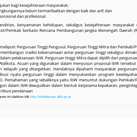
ujukan bagi kesejahteraan masyarakat;
ngkungannya belum termanfaatkan dengan baik dan arif; dan
orsional dan profesional.
dirian, kenyamanan kehidupan, sekaligus kesejahteraan masyarakat m
f), Pemkot/Pemkab berbasis Rencana Pembangunan Jangka Menengah Daerah (
meliputi: Perguruan Tinggi Pengusul, Perguruan Tinggi Mitra dan Pemkab/
 membangun tradisi kebersamaan antar perguruan tinggi sekaligus dima
lam pelaksanaan IbW. Perguruan tinggi Mitra dapat dipilih dari perguruan
i/Walikota. Acuan yang digunakan dalam menyusun proposal IbW tersebut
ilayah yang ditargetkan. Hendaknya dipahami masyarakat perguruan 
ibusi nyata perguruan tinggi dalam menyukseskan program kewilayah
D. Pemahaman yang sebaliknya yaitu IbW menuntut dukungan Pemkab/
angun dalam IbW diwujudkan dalam bentuk kerjasama kepakaran, penginteg
ribusi pendanaan
am ini silahkan klik
http://simlitabmas.dikti.go.id