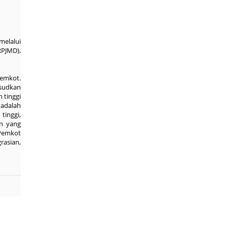
elalui
RPJMD),
Pemkot.
ksudkan
 tinggi
 adalah
tinggi,
an yang
Pemkot
rasian,