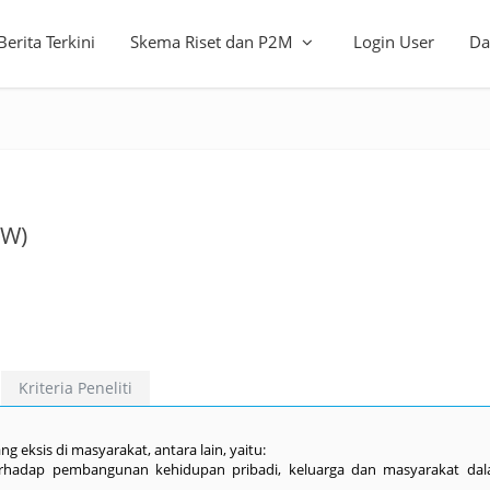
Berita Terkini
Skema Riset dan P2M
Login User
Da
BW)
Kriteria Peneliti
 eksis di masyarakat, antara lain, yaitu:
erhadap pembangunan kehidupan pribadi, keluarga dan masyarakat dal