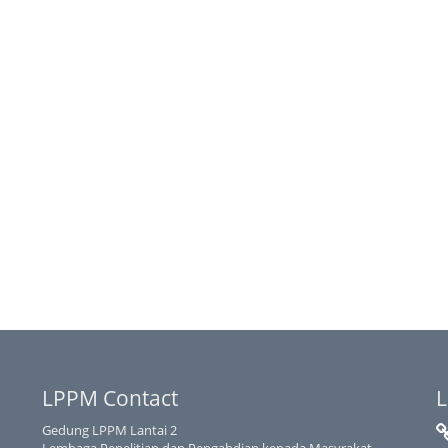
LPPM Contact
L
Gedung LPPM Lantai 2