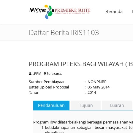
Beranda
Daftar Berita IRIS1103
PROGRAM IPTEKS BAGI WILAYAH (I
LPPM
Surakarta.
Sumber Pembiayaan
:
NONPNBP
Batas Upload Proposal
:
06 May 2014
Tahun
:
2014
Pendahuluan
Tujuan
Luaran
Program IbW dilatarbelakangi berbagai permasalahan yang
ketidakmapanan sebagian besar masyarakat t
globalisasi;