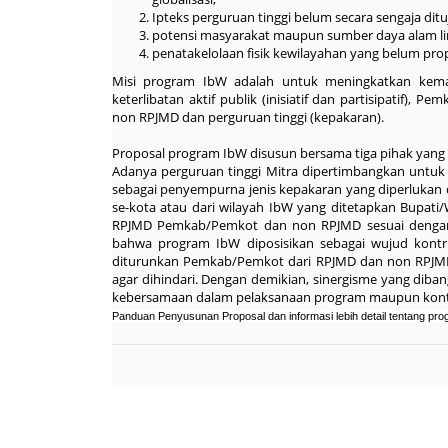
Ipteks perguruan tinggi belum secara sengaja dit
potensi masyarakat maupun sumber daya alam li
penatakelolaan fisik kewilayahan yang belum prop
Misi program IbW adalah untuk meningkatkan keman
keterlibatan aktif publik (inisiatif dan partisipati
non RPJMD dan perguruan tinggi (kepakaran).
Proposal program IbW disusun bersama tiga pihak yang 
Adanya perguruan tinggi Mitra dipertimbangkan untuk
sebagai penyempurna jenis kepakaran yang diperlukan da
se-kota atau dari wilayah IbW yang ditetapkan Bupat
RPJMD Pemkab/Pemkot dan non RPJMD sesuai dengan w
bahwa program IbW diposisikan sebagai wujud kontr
diturunkan Pemkab/Pemkot dari RPJMD dan non RPJM
agar dihindari. Dengan demikian, sinergisme yang dib
kebersamaan dalam pelaksanaan program maupun kont
Panduan Penyusunan Proposal dan informasi lebih detail tentang progr