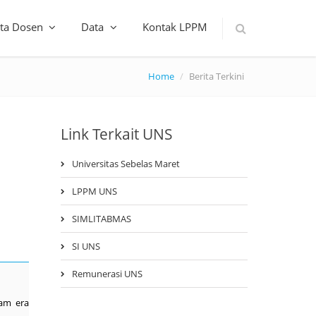
ta Dosen
Data
Kontak LPPM
Home
Berita Terkini
Link Terkait UNS
Universitas Sebelas Maret
LPPM UNS
SIMLITABMAS
SI UNS
Remunerasi UNS
am era