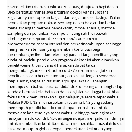
<p>Penelitian Disertasi Doktor (PDD-UNS) ditujukan bagi dosen
UNS berstatus mahasiswa program doktor yang substansi
kegiatannya merupakan bagian dari kegiatan disertasinya. Dalam
pendidikan program doktor, seorang dosen belajar dan berlatih
meneliti dengan metode pendekatan, model analisis, metode
sampling dan penarikan kesimpulan yang sahih di bawah
bimbingan <em>promoto</em>r dan/atau <em>co-
promotor</em> secara intensif dan berkesinambungan sehingga
menghasilkan temuan yang memberi kontribusi bagi
perkembangan ilmu dan teknologi pada bidang penelitian yang
ditekuni. Melalui pendidikan program doktor ini akan dihasilkan
peneliti-peneliti baru yang diharapkan dapat terus
mengembangkan <em>track record </em>dan melanjutkan
penelitian secara berkesinambungan sesuai dengan <em>road
map </em>yang telah disusun.</p> <p>Fakta di lapangan
menunjukkan bahwa para kandidat doktor seringkali menghadapi
kendala berupa keterbatasan dana kegiatan sehingga tidak bisa
fokus untuk menuntaskan tugas belajarnya secara tepat waktu.
Melalui PDD-UNS ini diharapkan akademisi UNS yang sedang
menempuh pendidikan doktoral dapat terfasilitasi untuk
menyelesaikan studinya tepat waktu. Sehingga meningkatkan
rasio jumlah doktor di UNS dan segera dapat mengabdikan dirinya
untuk memberikan kontribusi dalam memecahkan masalah lokal,
nasional maupun global dengan pendekatan keilmuan yang