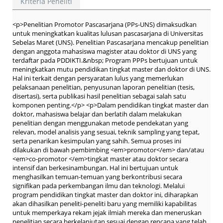
Kriteria Peneliti
<p>Penelitian Promotor Pascasarjana (PPs-UNS) dimaksudkan
untuk meningkatkan kualitas lulusan pascasarjana di Universitas
Sebelas Maret (UNS). Penelitian Pascasarjana mencakup penelitian
dengan anggota mahasiswa magister atau doktor di UNS yang
terdaftar pada PDDIKTI.&nbsp; Program PPPs bertujuan untuk
meningkatkan mutu pendidikan tingkat master dan doktor di UNS.
Hal ini terkait dengan persyaratan lulus yang memerlukan
pelaksanaan penelitian, penyusunan laporan penelitian (tesis,
disertasi), serta publikasi hasil penelitian sebagai salah satu
komponen penting.</p> <p>Dalam pendidikan tingkat master dan
doktor, mahasiswa belajar dan berlatih dalam melakukan
penelitian dengan menggunakan metode pendekatan yang
relevan, model analisis yang sesuai, teknik sampling yang tepat,
serta penarikan kesimpulan yang sahih. Semua proses ini
dilakukan di bawah pembimbing <em>promotor</em> dan/atau
<em>co-promotor </em>tingkat master atau doktor secara
intensif dan berkesinambungan. Hal ini bertujuan untuk
menghasilkan temuan-temuan yang berkontribusi secara
signifikan pada perkembangan ilmu dan teknologi. Melalui
program pendidikan tingkat master dan doktor ini, diharapkan
akan dihasilkan peneliti-peneliti baru yang memiliki kapabilitas
untuk memperkaya rekam jejak ilmiah mereka dan meneruskan
penelitian secara berkelanjutan sesuai dengan rencana yang telah