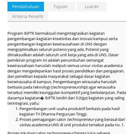
Pendahuluan
Tujuan
Luaran
Kriteria Peneliti
Program IbPTK bermaksud mengintegrasikan kegiatan
pengembangan kegiatan kreativitas dan inovasi kampus serta
pengembangan kegiatan kewirausahaan di UNS dengan
mengoptimalkan seluruh potensi yang ada. Potensi yang
dimaksudkan adalah seluruh unit kerja yang ada di UNS. Dasar
pemikiran program ini adalah penumbuhan semangat
kewirausahaan haruslah meliputi semua unsur
civitas academica
dengan mengedepankan hasil proses pendidikan dan pengajaran,
dan penelitian kepada masyarakat sebagai dasar kegiatan
berwirausaha di kampus. Pengembangan wirausaha haruslah
berbasis pada teknologi (
technopreneurship
) agar wirausaha
tersebut memiliki keunggulan kompetitif yang berkelanjutan. Pada
dasarnya kegiatan� IbPTK terdiri dari 3 (tiga) kegiatan yang saling
terintegrasi, yaitu:
Pengembangan unit usaha produktif berbasis pada hasil
kegiatan Tri Dharma Perguruan Tinggi.
Proses pemagangan calon
technopreneur
yang berasal dari
civitas academica
UNS di unit produksi tersebut pada no. 1.
Proses inkubasi calon
technopreneur
hingga lulus sebagai