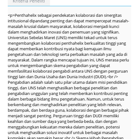
Kriteria Peneliti
<p>Penthahelix sebagai pendekatan kolaborasi dan sinergitas
intitusional dipandang penting dan dapat mempercepat masalah-
masalah krusial dalam masyarakat, kolaborasi menjadi kunci
dalam menghadirkan inovasi dan penemuan yang signifikan.
Universitas Sebelas Maret (UNS) memiliki tekad untuk terus
mengembangkan kolaborasi penthahelix berkualitas tinggi yang
dapat memberikan kontribusi nyata bagi kemajuan ilmu
pengetahuan dan teknologi serta perbaikan masalah yang ada di
masyarakat. Dalam rangka mencapai tujuan ini, UNS merasa perlu
untuk mengembangkan skema pengabdian yang dapat
memfasilitasi kolaborasi pengabdi antara UNS dengan perguruan
tinggi lain dan Dunia Usaha dan Dunia Industri (DUDI).<br />
Pengabdian adalah salah satu pilar utama dalam misi pendidikan
tinggi, dan UNS telah menghasilkan berbagai penelitian dan
pengabdian unggulan yang telah memberikan kontribusi penting
dalam berbagai bidang ilmu pengetahuan. Namun, untuk terus
berkembang dan menghadirkan penelitian yang lebih relevan,
berdampak, dan berdaya guna, kolaborasi dengan berbagai pihak
menjadi sangat penting. Perguruan tinggi dan DUDI memiliki
keahlian dan sumber daya yang berbeda-beda, dan dengan
menggabungkan kekuatan mereka dalam penelitian, potensi
untuk menghasilkan solusi inovatif untuk berbagai masalah
kompleks akan semakin besar.<br /> Skema Hibah Pengabdian