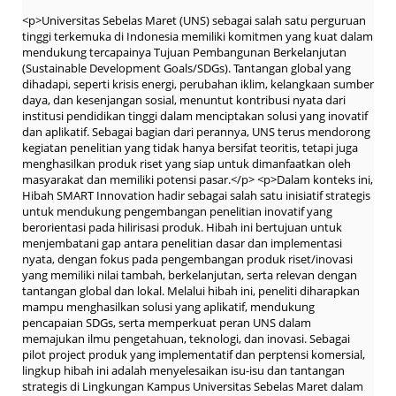
<p>Universitas Sebelas Maret (UNS) sebagai salah satu perguruan
tinggi terkemuka di Indonesia memiliki komitmen yang kuat dalam
mendukung tercapainya Tujuan Pembangunan Berkelanjutan
(Sustainable Development Goals/SDGs). Tantangan global yang
dihadapi, seperti krisis energi, perubahan iklim, kelangkaan sumber
daya, dan kesenjangan sosial, menuntut kontribusi nyata dari
institusi pendidikan tinggi dalam menciptakan solusi yang inovatif
dan aplikatif. Sebagai bagian dari perannya, UNS terus mendorong
kegiatan penelitian yang tidak hanya bersifat teoritis, tetapi juga
menghasilkan produk riset yang siap untuk dimanfaatkan oleh
masyarakat dan memiliki potensi pasar.</p> <p>Dalam konteks ini,
Hibah SMART Innovation hadir sebagai salah satu inisiatif strategis
untuk mendukung pengembangan penelitian inovatif yang
berorientasi pada hilirisasi produk. Hibah ini bertujuan untuk
menjembatani gap antara penelitian dasar dan implementasi
nyata, dengan fokus pada pengembangan produk riset/inovasi
yang memiliki nilai tambah, berkelanjutan, serta relevan dengan
tantangan global dan lokal. Melalui hibah ini, peneliti diharapkan
mampu menghasilkan solusi yang aplikatif, mendukung
pencapaian SDGs, serta memperkuat peran UNS dalam
memajukan ilmu pengetahuan, teknologi, dan inovasi. Sebagai
pilot project produk yang implementatif dan perptensi komersial,
lingkup hibah ini adalah menyelesaikan isu-isu dan tantangan
strategis di Lingkungan Kampus Universitas Sebelas Maret dalam