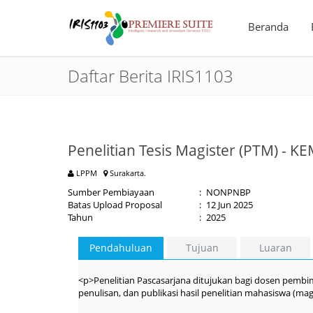
Beranda
Daftar Berita IRIS1103
Penelitian Tesis Magister (PTM) - 
LPPM
Surakarta.
Sumber Pembiayaan
:
NONPNBP
Batas Upload Proposal
:
12 Jun 2025
Tahun
:
2025
Pendahuluan
Tujuan
Luaran
<p>Penelitian Pascasarjana ditujukan bagi dosen pem
penulisan, dan publikasi hasil penelitian mahasiswa (ma