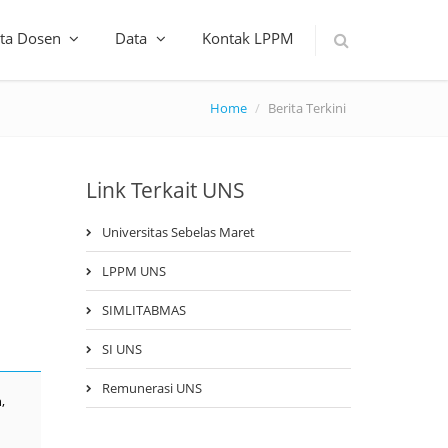
ta Dosen
Data
Kontak LPPM
Home
Berita Terkini
Link Terkait UNS
Universitas Sebelas Maret
LPPM UNS
SIMLITABMAS
SI UNS
Remunerasi UNS
,