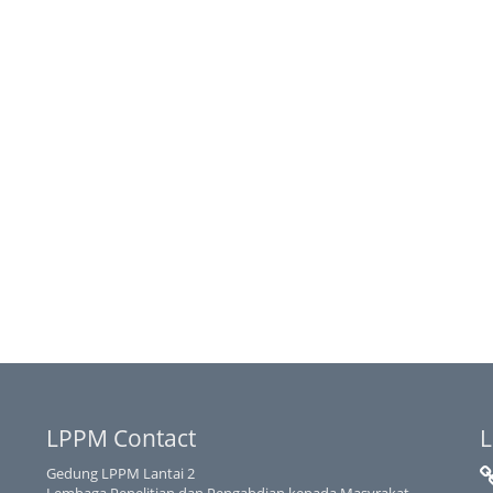
LPPM Contact
L
Gedung LPPM Lantai 2