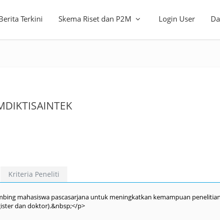
Berita Terkini
Skema Riset dan P2M
Login User
Da
KEMDIKTISAINTEK
Kriteria Peneliti
bimbing mahasiswa pascasarjana untuk meningkatkan kemampuan penelitian
gister dan doktor).&nbsp;</p>