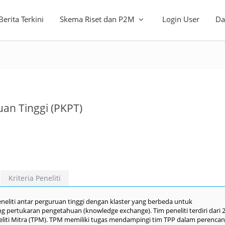
Berita Terkini
Skema Riset dan P2M
Login User
Da
uan Tinggi (PKPT)
Kriteria Peneliti
eliti antar perguruan tinggi dengan klaster yang berbeda untuk
 pertukaran pengetahuan (knowledge exchange). Tim peneliti terdiri dari 
neliti Mitra (TPM). TPM memiliki tugas mendampingi tim TPP dalam perenca