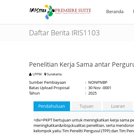
Beranda
Daftar Berita IRIS1103
Penelitian Kerja Sama antar Pergur
LPPM
Surakarta.
Sumber Pembiayaan
:
NONPNBP
Batas Upload Proposal
:
30 Nov -0001
Tahun
:
2025
Pendahuluan
Tujuan
Luaran
<div>PKPT bertujuan untuk meningkatkan kerja sama pen
meningkatkan&nbsp;kualitas penelitian, serta mendorong
kelompok yaitu Tim Peneliti Pengusul (TPP) dan Tim Pe