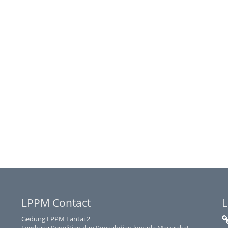
LPPM Contact
L
Gedung LPPM Lantai 2