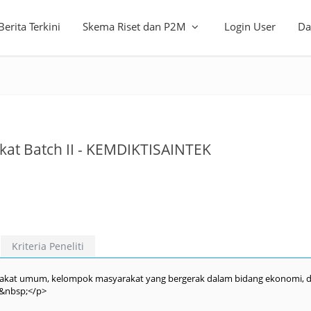
Berita Terkini
Skema Riset dan P2M
Login User
Da
t Batch II - KEMDIKTISAINTEK
Kriteria Peneliti
kat umum, kelompok masyarakat yang bergerak dalam bidang ekonomi, 
;&nbsp;</p>