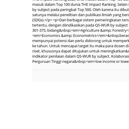
masuk dalam Top 100 dunia THE Impact Ranking. Selain
by subject pada peringkat Top 500. Oleh karena itu dib
satunya melalui penelitian dan publikasi ilmiah yang 
(SDGs).</p> <p>Dari berbagai sistem pemeringkatan ter
tertentu, dengan diindikasikan pada QS-WUR by subje
301-375, bidang&nbsp;<em>Agriculture &amp; Forestry
<em>Economics &amp; Econometrics</em>&nbsp;berada pa
mempunyai potensi dan perlu didorong untuk memperkuat
ke tahun. Untuk mencapai target itu maka para dosen d
riset, khususnya dapat ditujukan untuk meningkatkan&
indikator penilaian dalam QS-WUR by subject. Kolaboras
Perguruan Tinggi negara&nbsp;<em>low income or lower