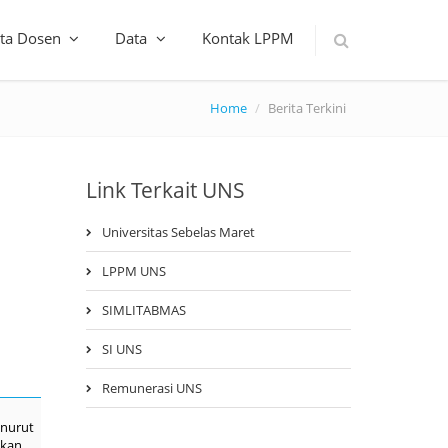
ta Dosen
Data
Kontak LPPM
Home
Berita Terkini
Link Terkait UNS
Universitas Sebelas Maret
LPPM UNS
SIMLITABMAS
SI UNS
Remunerasi UNS
enurut
tkan