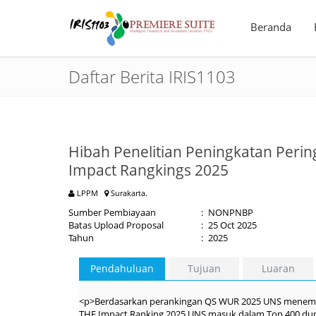
Beranda
Daftar Berita IRIS1103
Hibah Penelitian Peningkatan Peri
Impact Rangkings 2025
LPPM
Surakarta.
Sumber Pembiayaan
:
NONPNBP
Batas Upload Proposal
:
25 Oct 2025
Tahun
:
2025
Pendahuluan
Tujuan
Luaran
<p>Berdasarkan perankingan QS WUR 2025 UNS menempati
THE Impact Ranking 2025 UNS masuk dalam Top 400 duni