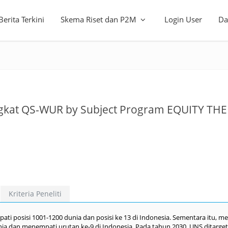
Berita Terkini
Skema Riset dan P2M
Login User
Da
ngkat QS-WUR by Subject Program EQUITY THE
Kriteria Peneliti
 posisi 1001-1200 dunia dan posisi ke 13 di Indonesia. Sementara itu, m
a dan menempati urutan ke-9 di Indonesia. Pada tahun 2030, UNS ditarge