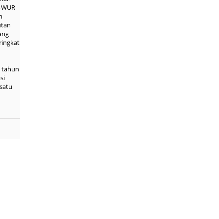
S-WUR
h
utan
ang
ringkat
i tahun
si
satu