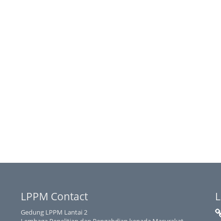
LPPM Contact
L
Gedung LPPM Lantai 2