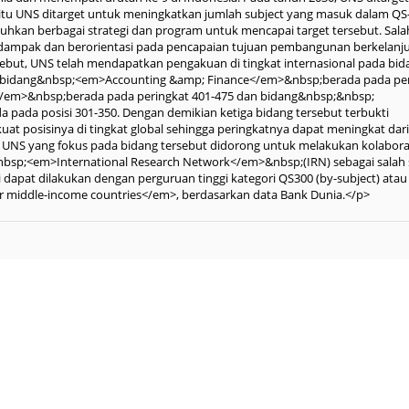
 itu UNS ditarget untuk meningkatkan jumlah subject yang masuk dalam Q
utuhkan berbagai strategi dan program untuk mencapai target tersebut. Sala
berdampak dan berorientasi pada pencapaian tujuan pembangunan berkelanj
sebut, UNS telah mendapatkan pengakuan di tingkat internasional pada bid
ct bidang&nbsp;<em>Accounting &amp; Finance</em>&nbsp;berada pada pe
</em>&nbsp;berada pada peringkat 401-475 dan bidang&nbsp;&nbsp;
da posisi 301-350. Dengan demikian ketiga bidang tersebut terbukti
 posisinya di tingkat global sehingga peringkatnya dapat meningkat dar
i UNS yang fokus pada bidang tersebut didorong untuk melakukan kolabora
nbsp;<em>International Research Network</em>&nbsp;(IRN) sebagai salah 
i dapat dilakukan dengan perguruan tinggi kategori QS300 (by-subject) atau
 middle-income countries</em>, berdasarkan data Bank Dunia.</p>