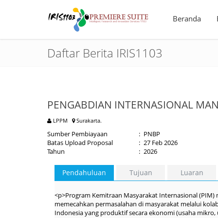
Beranda
Daftar Berita IRIS1103
PENGABDIAN INTERNASIONAL MAN
LPPM
Surakarta.
Sumber Pembiayaan
:
PNBP
Batas Upload Proposal
:
27 Feb 2026
Tahun
:
2026
Pendahuluan
Tujuan
Luaran
<p>Program Kemitraan Masyarakat Internasional (PIM)
memecahkan permasalahan di masyarakat melalui kolabo
Indonesia yang produktif secara ekonomi (usaha mikro, 