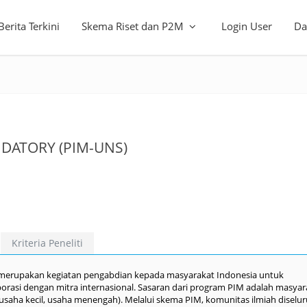
Berita Terkini
Skema Riset dan P2M
Login User
Da
DATORY (PIM-UNS)
Kriteria Peneliti
 merupakan kegiatan pengabdian kepada masyarakat Indonesia untuk
rasi dengan mitra internasional. Sasaran dari program PIM adalah masyar
usaha kecil, usaha menengah). Melalui skema PIM, komunitas ilmiah diselu