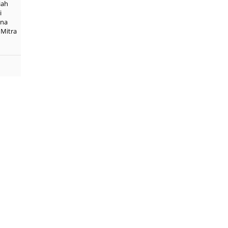
iah
i
ena
 Mitra