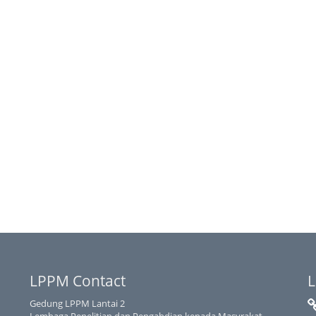
LPPM Contact
L
Gedung LPPM Lantai 2