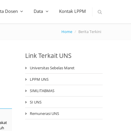
ta Dosen
Data
Kontak LPPM
Home
Berita Terkini
Link Terkait UNS
Universitas Sebelas Maret
LPPM UNS
SIMLITABMAS
SI UNS
Remunerasi UNS
akat
ruh