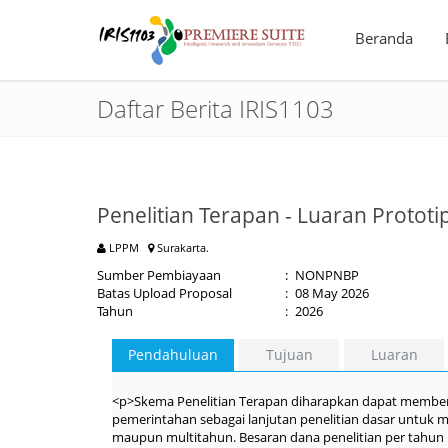
Beranda
Daftar Berita IRIS1103
Penelitian Terapan - Luaran Proto
LPPM
Surakarta.
Sumber Pembiayaan
:
NONPNBP
Batas Upload Proposal
:
08 May 2026
Tahun
:
2026
Pendahuluan
Tujuan
Luaran
<p>Skema Penelitian Terapan diharapkan dapat memberi 
pemerintahan sebagai lanjutan penelitian dasar untuk m
maupun multitahun. Besaran dana penelitian per tahun