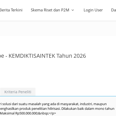
Berita Terkini
Skema Riset dan P2M
Login User
Da
tipe - KEMDIKTISAINTEK Tahun 2026
Kriteria Peneliti
solusi dari suatu masalah yang ada di masyarakat, industri, maupun
enghasilkan produk penelitian hilirisasi. Dilakukan baik dalam mono tahun
 Maksimal Rp500.000.000;&nbsp;</p>