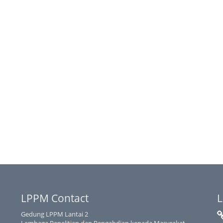
LPPM Contact
L
Gedung LPPM Lantai 2