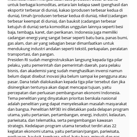
untuk berbagai komoditas, antara lain kelapa sawit (penghasil dan
eksportir terbesar di dunia), kakao (produsen terbesar kedua di
dunia), timah (produsen terbesar kedua di dunia), nikel (cadangan
terbesar keempat di dunia), dan bauksit (cadangan terbesar
ketujuh di dunia) serta komoditas unggulan lainnya seperti besi
baja, tembaga, karet, dan perikanan. Indonesia juga memiliki
cadangan energi yang sangat besar seperti batu bara, panas bumi,
gas alam, dan air yang sebagian besar dimanfaatkan untuk
mendukung industri andalan seperti tekstil, perkapalan, peralatan
transportasi, dan pangan.
Presiden RI sudah menginstruksikan langsung kepada tiga pilar
pelaku, yaitu pemerintah dan pemerintah daerah, para pelaku
bisnis, dan akademisi yang sudah menghasilkan invensi namun
belum dapat disebut inovasi jika belum sampai ke pengguna atau
pasar. Dana telah dialokasikan kepada tiga pilar tersebut dan jika
disinergikan tentunya akan dapat mencapai tujuan, yaitu
percepatan dan perluasan pembangunan ekonomi Indonesia.
Tema penelitian yang dinyatakan prioritas berskala nasional
adalah penelitian yang dapat menyelesaikan masalah masyarakat
dan bangsa. Penelitian MP3EI ini diletakkan pada delapan program
utama, yaitu pertanian, pertambangan, energi, industri, kelautan,
pariwisata, dan telematika, serta pengembangan kawasan
strategis. Kedelapan program utama tersebut terdiri atas 22
kegiatan ekonomi utama, yaitu pertanian/pangan, pariwisata,
perikanan, bauksit, tembaga, nikel, batu bara, minyak dan gas,