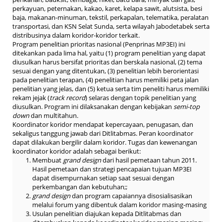
perkayuan, peternakan, kakao, karet, kelapa sawit, alutsista, besi
baja, makanan-minuman, tekstil, perkapalan, telematika, peralatan
transportasi, dan KSN Selat Sunda, serta wilayah Jabodetabek serta
distribusinya dalam koridor-koridor terkait.
Program penelitian prioritas nasional (Penprinas MP3EI) ini
ditekankan pada lima hal, yaitu (1) program penelitian yang dapat
diusulkan harus bersifat prioritas dan berskala nasional, (2) tema
sesuai dengan yang ditentukan, (3) penelitian lebih berorientasi
pada penelitian terapan, (4) penelitian harus memiliki peta jalan
penelitian yang jelas, dan (5) ketua serta tim peneliti harus memiliki
rekam jejak (
track record
) selaras dengan topik penelitian yang
diusulkan. Program ini dilaksanakan dengan kebijakan
semi-top
down
dan multitahun.
Koordinator koridor mendapat kepercayaan, penugasan, dan
sekaligus tanggung jawab dari Ditlitabmas. Peran koordinator
dapat dilakukan bergilir dalam koridor. Tugas dan kewenangan
koordinator koridor adalah sebagai berikut:
Membuat
grand design
dari hasil pemetaan tahun 2011.
Hasil pemetaan dan strategi pencapaian tujuan MP3EI
dapat disempurnakan setiap saat sesuai dengan
perkembangan dan kebutuhan;;
grand design
dan program capaiannya disosialisasikan
melalui forum yang dibentuk dalam koridor masing-masing
Usulan penelitian diajukan kepada Ditlitabmas dan