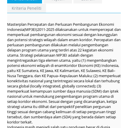
Kriteria Peneliti
Masterplan Percepatan dan Perluasan Pembangunan Ekonomi
Indonesia(MP3EI)2011-2025 dilaksanakan untuk mempercepat dan
memperkuat pembangunan ekonomi sesuai dengan keunggulan
dan potensi strategis wilayah dalam enam koridor. Percepatan dan
perluasan pembangunan dilakukan melalui pengembangan
delapan program utama yang terdiri atas 22 kegiatan ekonomi
utama. Strategi pelaksanaan MP3EI adalah dengan
mengintregasikan tiga elemen utama, yaitu (1) mengembangkan
potensi ekonomi wilayah di enamKoridor Ekonomi (KE) Indonesia,
yaitu KE Sumatera, KE Jawa, KE Kalimantan, KE Sulawesi, KE Bali–
Nusa Tenggara, dan KE Papua–Kepulauan Maluku; (2) memperkuat
konektivitas nasional yang terintregasi secara lokal dan terhubung
secara global (locally integrated, globally connected); (3)
memperkuat kemampuan sumber daya manusia (SDM) dan iptek
nasional untuk mendukung pengembangan program utama di
setiap koridor ekonomi. Sesuai dengan yang dicanangkan, ketiga
strategi utama itu dilihat dari perspektif penelitian perguruan
tinggi sesuai dengan cabang keilmuan di setiap perguruan tinggi
tersebut, dan sumberdaya alam (SDA) yang berada dalam setiap
koridor terkait.
Indonesia masih menjadi salah satu produsen besar di dunia