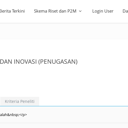
Berita Terkini
Skema Riset dan P2M
Login User
Da
DAN INOVASI (PENUGASAN)
Kriteria Peneliti
alah&nbsp;</p>