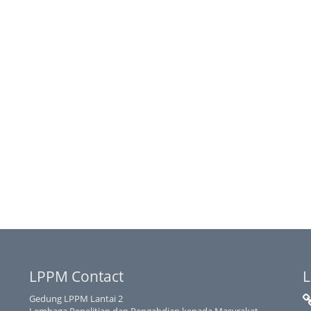
LPPM Contact
L
Gedung LPPM Lantai 2