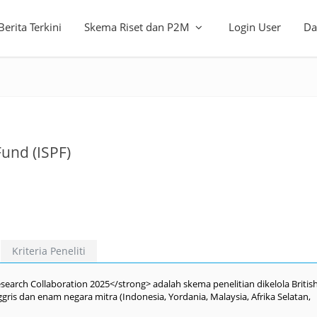
Berita Terkini
Skema Riset dan P2M
Login User
Da
Fund (ISPF)
Kriteria Peneliti
earch Collaboration 2025</strong> adalah skema penelitian dikelola Britis
ris dan enam negara mitra (Indonesia, Yordania, Malaysia, Afrika Selatan,