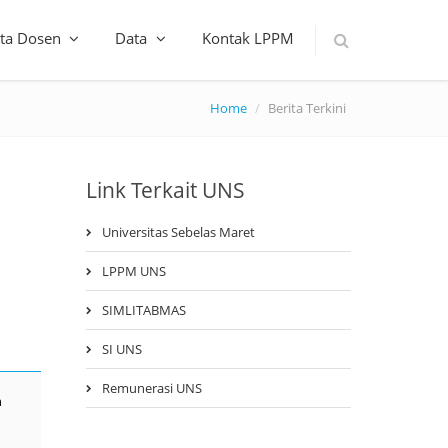
ta Dosen
Data
Kontak LPPM
Home
Berita Terkini
Link Terkait UNS
Universitas Sebelas Maret
LPPM UNS
SIMLITABMAS
SI UNS
Remunerasi UNS
h