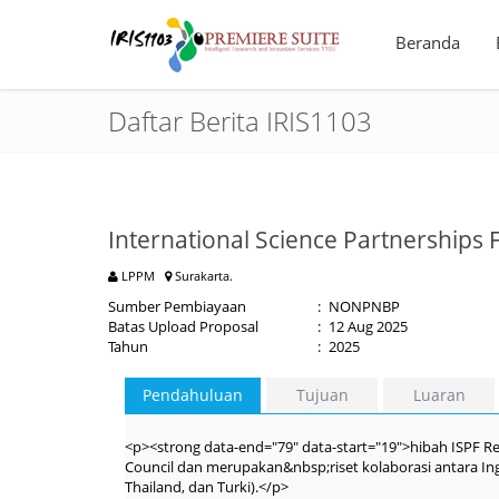
Beranda
Daftar Berita IRIS1103
International Science Partnerships 
LPPM
Surakarta.
Sumber Pembiayaan
:
NONPNBP
Batas Upload Proposal
:
12 Aug 2025
Tahun
:
2025
Pendahuluan
Tujuan
Luaran
<p><strong data-end="79" data-start="19">hibah ISPF Res
Council dan merupakan&nbsp;riset kolaborasi antara Ingg
Thailand, dan Turki).</p>