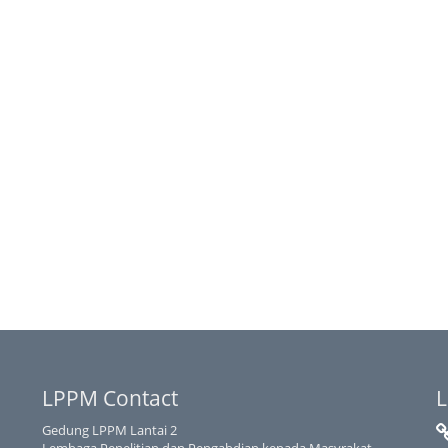
LPPM Contact
L
Gedung LPPM Lantai 2