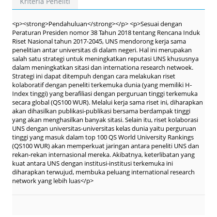
Kriteria Peneliti
<p><strong>Pendahuluan</strong></p> <p>Sesuai dengan
Peraturan Presiden nomor 38 Tahun 2018 tentang Rencana Induk
Riset Nasional tahun 2017-2045, UNS mendorong kerja sama
penelitian antar universitas di dalam negeri. Hal ini merupakan
salah satu strategi untuk meningkatkan reputasi UNS khususnya
dalam meningkatkan sitasi dan internationa research netwoek.
Strategi ini dapat ditempuh dengan cara melakukan riset
kolaboratif dengan peneliti terkemuka dunia (yang memiliki H-
Index tinggi) yang berafiliasi dengan perguruan tinggi terkemuka
secara global (QS100 WUR). Melalui kerja sama riset ini, diharapkan
akan dihasilkan publikasi-publikasi bersama berdampak tinggi
yang akan menghasilkan banyak sitasi. Selain itu, riset kolaborasi
UNS dengan universitas-universitas kelas dunia yaitu perguruan
tinggi yang masuk dalam top 100 QS World University Rankings
(QS100 WUR) akan memperkuat jaringan antara peneliti UNS dan
rekan-rekan internasional mereka. Akibatnya, keterlibatan yang
kuat antara UNS dengan institusi-institusi terkemuka ini
diharapkan terwujud, membuka peluang international research
network yang lebih luas</p>